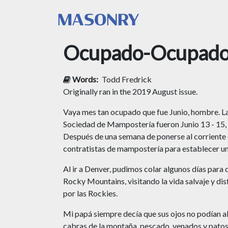
Ocupado-Ocupad
Words:
Todd Fredrick
Originally ran in the 2019 August issue.
Vaya mes tan ocupado que fue Junio, hombre. La
Sociedad de Mampostería fueron Junio 13 - 15, 
Después de una semana de ponerse al corriente en
contratistas de mampostería para establecer un
Al ir a Denver, pudimos colar algunos días par
Rocky Mountains, visitando la vida salvaje y dis
por las Rockies.
Mi papá siempre decía que sus ojos no podían ab
cabras de la montaña, pescado, venados y patos