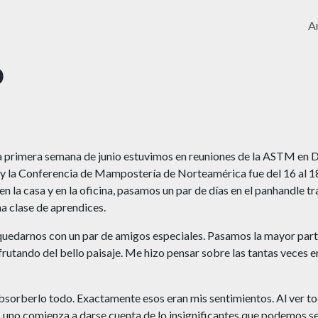
Ar
o
 primera semana de junio estuvimos en reuniones de la ASTM en D
y la Conferencia de Mampostería de Norteamérica fue del 16 al 18 
 la casa y en la oficina, pasamos un par de días en el panhandle t
a clase de aprendices.
a quedarnos con un par de amigos especiales. Pasamos la mayor pa
frutando del bello paisaje. Me hizo pensar sobre las tantas veces e
sorberlo todo. Exactamente esos eran mis sentimientos. Al ver toda
 uno comienza a darse cuenta de lo insignificantes que podemos se