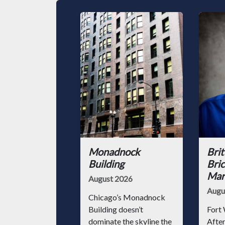
Monadnock
Brit
Building
Bric
Mark
August 2026
Augu
Chicago’s Monadnock
Building doesn’t
Fort 
dominate the skyline the
After