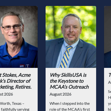
t Stokes, Acme
Why SkillsUSA is
T
k’s Director of
the Keystone to
A
eting, Retires.
MCAA’s Outreach
S
st 2026
August 2026
H
Worth, Texas –
When I stepped into the
y
 faithfully serving
role of the MCAA’s first
hi