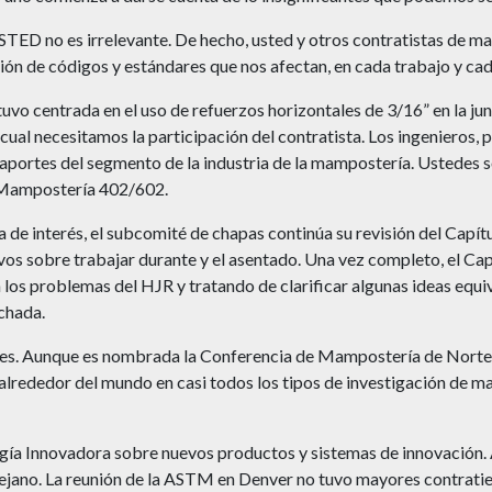
STED no es irrelevante. De hecho, usted y otros contratistas de m
ón de códigos y estándares que nos afectan, en cada trabajo y cad
tuvo centrada en el uso de refuerzos horizontales de 3/16” en la ju
a cual necesitamos la participación del contratista. Los ingenieros,
aportes del segmento de la industria de la mampostería. Ustedes 
e Mampostería 402/602.
de interés, el subcomité de chapas continúa su revisión del Capí
s sobre trabajar durante y el asentado. Una vez completo, el Capít
os problemas del HJR y tratando de clarificar algunas ideas equiv
echada.
des. Aunque es nombrada la Conferencia de Mampostería de Norte
 alrededor del mundo en casi todos los tipos de investigación de 
ía Innovadora sobre nuevos productos y sistemas de innovación. A
 lejano. La reunión de la ASTM en Denver no tuvo mayores contrat