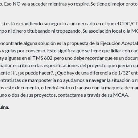
 Eso NO va a suceder mientras yo respire. Se tiene el mejor proto
, o si está expandiendo su negocio a un mercado en el que el CDC/C
iempo ni dinero titubeando ni tropezando. Su asociación local o
contrarle alguna solución es la propuesta de la Ejecución Acepta
 guías por consenso. Esto significa que se tiene que lidiar con ca
y algunas en el TMS 602, pero uno debe recordar que es un docum
señador escribió en las especificaciones del proyecto que querían qu
te ⅜”, ¿se puede hacer?. ¿Qué hay de una diferencia de 1/32” entre
ntratistas de mampostería no ayudamos a navegar la situación o m
os este documento, o tendrá éxito o fracaso con la maqueta de ma
n uno o dos de sus proyectos, contactame a través de su MCAA.
uina.