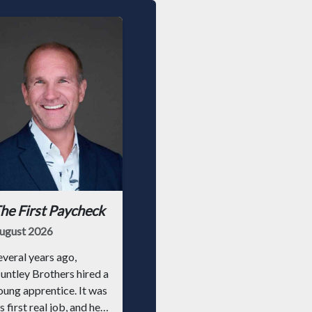
he First Paycheck
ugust 2026
everal years ago,
untley Brothers hired a
oung apprentice. It was
s first real job, and he